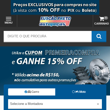
0
MENU
CARRINHO
Carro
Moto
Selecione a Montadora