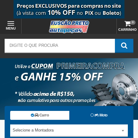
0
MENU
CARRINHO
Carro
Moto
Selecione a Montadora